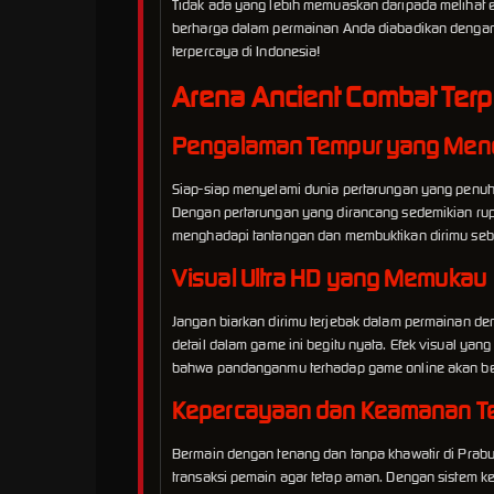
Tidak ada yang lebih memuaskan daripada melihat 
berharga dalam permainan Anda diabadikan dengan c
terpercaya di Indonesia!
Arena Ancient Combat Ter
Pengalaman Tempur yang Men
Siap-siap menyelami dunia pertarungan yang penuh
Dengan pertarungan yang dirancang sedemikian rupa
menghadapi tantangan dan membuktikan dirimu sebag
Visual Ultra HD yang Memukau
Jangan biarkan dirimu terjebak dalam permainan den
detail dalam game ini begitu nyata. Efek visual ya
bahwa pandanganmu terhadap game online akan bena
Kepercayaan dan Keamanan Te
Bermain dengan tenang dan tanpa khawatir di Prab
transaksi pemain agar tetap aman. Dengan sistem 