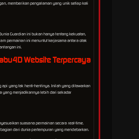
gan, memberikan pengalaman yang unik setiap kali
unia Guardian ini bukan hanya tentang kekuatan,
lam permainan ini menuntut kerjasama antara otak
ntangan ini.
rabu4D Website Terpercaya
pi yang tak henti-hentinya. Inilah yang ditawarkan
aya yang menjadikannya lebih dari sekadar
yesuaikan suasana permainan secara real-time.
i bagian dari dunia pertempuran yang mendebarkan.