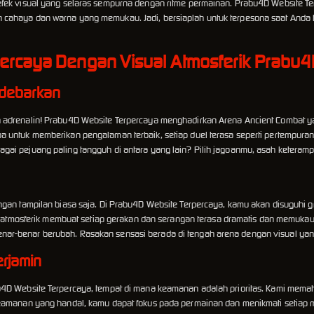
efek visual yang selaras sempurna dengan ritme permainan. Prabu4D Website 
ahaya dan warna yang memukau. Jadi, bersiaplah untuk terpesona saat Anda te
percaya Dengan Visual Atmosferik Prabu4
debarkan
 adrenalin! Prabu4D Website Terpercaya menghadirkan Arena Ancient Combat y
 untuk memberikan pengalaman terbaik, setiap duel terasa seperti pertempuran
ai pejuang paling tangguh di antara yang lain? Pilih jagoanmu, asah keteramp
gan tampilan biasa saja. Di Prabu4D Website Terpercaya, kamu akan disuguhi g
ng atmosferik membuat setiap gerakan dan serangan terasa dramatis dan memukau
r-benar berubah. Rasakan sensasi berada di tengah arena dengan visual yang
rjamin
u4D Website Terpercaya, tempat di mana keamanan adalah prioritas. Kami mema
keamanan yang handal, kamu dapat fokus pada permainan dan menikmati setiap