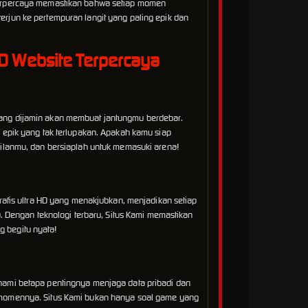
Terpercaya memastikan bahwa setiap momen
rjun ke pertempuran langit yang paling epik dan
D Website Terpercaya
ang dijamin akan membuat jantungmu berdebar.
 epik yang tak terlupakan. Apakah kamu siap
ilanmu, dan bersiaplah untuk memasuki arena!
rafis ultra HD yang menakjubkan, menjadikan setiap
. Dengan teknologi terbaru, Situs Kami memastikan
 begitu nyata!
hami betapa pentingnya menjaga data pribadi dan
 momennya. Situs Kami bukan hanya soal game yang