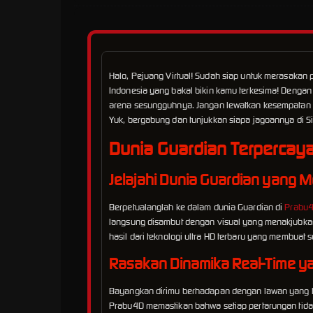
Halo, Pejuang Virtual! Sudah siap untuk merasak
Indonesia yang bakal bikin kamu terkesima! Dengan
arena sesungguhnya. Jangan lewatkan kesempatan 
Yuk, bergabung dan tunjukkan siapa jagoannya di Si
Dunia Guardian Terpercay
Jelajahi Dunia Guardian yang
Berpetualanglah ke dalam dunia Guardian di
Prabu
langsung disambut dengan visual yang menakjubkan 
hasil dari teknologi ultra HD terbaru yang membuat s
Rasakan Dinamika Real-Time 
Bayangkan dirimu berhadapan dengan lawan yang ta
Prabu4D memastikan bahwa setiap pertarungan tidak