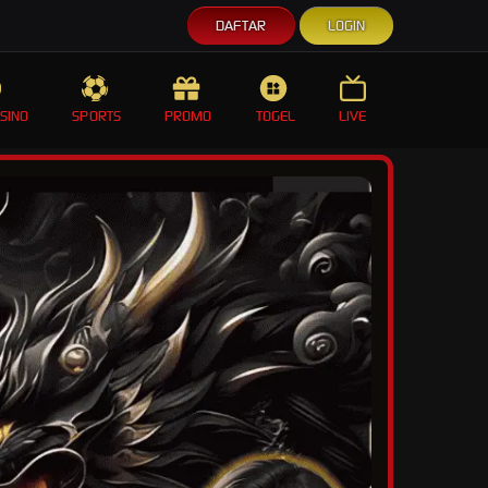
DAFTAR
LOGIN
ASINO
SPORTS
PROMO
TOGEL
LIVE