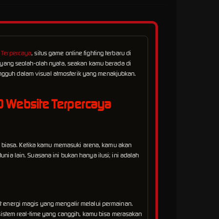
 Terpercaya
, situs game online fighting terbaru di
 yang seolah-olah nyata, seakan kamu berada di
gguh dalam visual atmosferik yang menakjubkan.
D Website Terpercaya
r biasa. Ketika kamu memasuki arena, kamu akan
a lain. Suasana ini bukan hanya ilusi; ini adalah
 energi magis yang mengalir melalui permainan.
sistem real-time yang canggih, kamu bisa merasakan