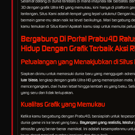
Selamat datang di dunia fantastis di mana imajinasi tak berbatas da
3D dengan grafik Ultra HD yang memukau, kini hanya di platform g
tantangan, Situs Kami adalah tempat yang tepat untukmu! Dengan 
bermain game-mu akan naik ke level berikutnya. Mari bergabung d
kamu temukan di Situs Kami! Apakah kamu siap untuk memulai petua
Bergabung Di Portal Prabu4D Rat
Hidup Dengan Grafik Terbaik Aksi 
Petualangan yang Menakjubkan di Situs
Siapkan dirimu untuk memasuki dunia baru yang menggugah adrena
luar biasa
, lengkap dengan grafik Ultra HD yang memanjakan mata
mencengangkan, dari hutan lebat hingga lembah es yang beku. Se
yang seru dan tidak terlupakan.
Kualitas Grafik yang Memukau
Ketika kamu bergabung dengan Prabu4D, bersiaplah untuk terpesona 
dunia game ini ke level yang baru.
Bayangan yang realistis, tekstur
atmosfer yang benar-benar memikat. Ini adalah kesempatanmu untu