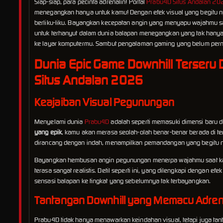
Siap-siap, para pecinta adrenalin! Portal
Prabu4D Situs Andalan 20
menegangkan hanya untuk kamu! Dengan efek visual yang begitu n
berliku-liku. Bayangkan kecepatan angin yang menyapu wajahmu saa
untuk terhanyut dalam dunia balapan menegangkan yang tak hany
ke layar komputermu. Sambut pengalaman gaming yang belum perna
Dunia Epic Game Downhill Terser
Situs Andalan 2026
Keajaiban Visual Pegunungan
Menyelami dunia
Prabu4D
adalah seperti memasuki dimensi baru d
yang epik
, kamu akan merasa seolah-olah benar-benar berada di t
dirancang dengan indah, menampilkan pemandangan yang begitu n
Bayangkan hembusan angin pegunungan menerpa wajahmu saat kamu
terasa sangat realistis. Detil seperti ini, yang dilengkapi deng
sensasi balapan ke tingkat yang sebelumnya tak terbayangkan.
Tantangan Downhill yang Memacu Adren
Prabu4D tidak hanya menawarkan keindahan visual, tetapi juga tant