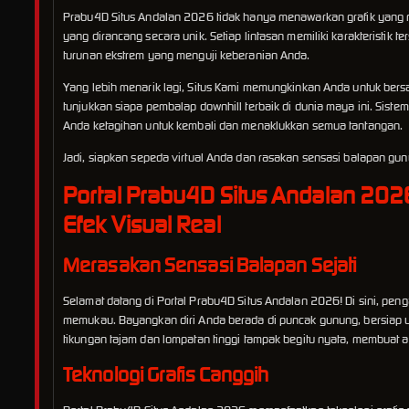
Prabu4D Situs Andalan 2026 tidak hanya menawarkan grafik yang 
yang dirancang secara unik. Setiap lintasan memiliki karakteristik t
turunan ekstrem yang menguji keberanian Anda.
Yang lebih menarik lagi, Situs Kami memungkinkan Anda untuk bers
tunjukkan siapa pembalap downhill terbaik di dunia maya ini. Sis
Anda ketagihan untuk kembali dan menaklukkan semua tantangan.
Jadi, siapkan sepeda virtual Anda dan rasakan sensasi balapan gunu
Portal Prabu4D Situs Andalan 202
Efek Visual Real
Merasakan Sensasi Balapan Sejati
Selamat datang di Portal Prabu4D Situs Andalan 2026! Di sini, pen
memukau. Bayangkan diri Anda berada di puncak gunung, bersiap 
tikungan tajam dan lompatan tinggi tampak begitu nyata, membuat 
Teknologi Grafis Canggih