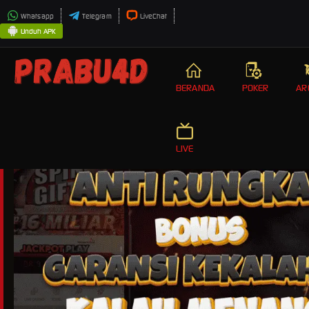
Whatsapp
Telegram
LiveChat
Unduh APK
BERANDA
POKER
AR
LIVE