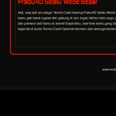
Prabu4D Selalu Wede Besar
Jadi, siap jadi pro player Tennis Clash bareng Prabu4D Selalu Wed
kamu gak bakal nyesel deh gabung di sini. Ingat, latihan bikin jago, 
dan pamerin skill kamu di arena! Siapa tahu, next time kamu yang b
legenda di dunia Tennis Clash! Selamat bermain dan semoga kemen
prabu4d
.©