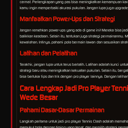
cermat. Perlengkapan yang pas bisa meningkatkan kemampuan karakte
kamu ingin memperbaiki akurasi pukulan. Jangan lupa juga upgrade
Manfaatkan Power-Ups dan Strategi
Jangan remehkan power-ups yang ada di game ini! Mereka bisa jad
balikkan keadaan. Selain itu, tentukan juga strategi permainanmu. 
kewalahan. Intinya, pahami pola bermain lawan dan sesuaikan stra
Latihan dan Pelatihan
Terakhir, jangan lupa untuk terus berlatih. Latihan adalah kunci u
strategi baru atau meningkatkan kekuatan pukulan. Selain itu, ber
bisa bertukar tips dan trik dengan pro player lainnya. Dengan latihan 
Cara Lengkap Jadi Pro Player Tenn
Wede Besar
Pahami Dasar-Dasar Permainan
Langkah pertama untuk jadi pro player Tennis Clash adalah memaha
memukul bola dengan timing yang tepat, dan memilih strategi perma