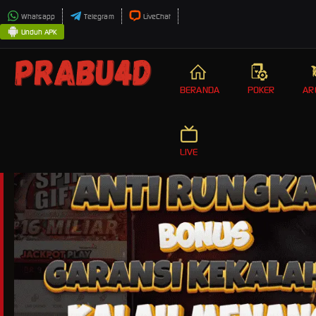
Whatsapp
Telegram
LiveChat
Unduh APK
BERANDA
POKER
AR
LIVE