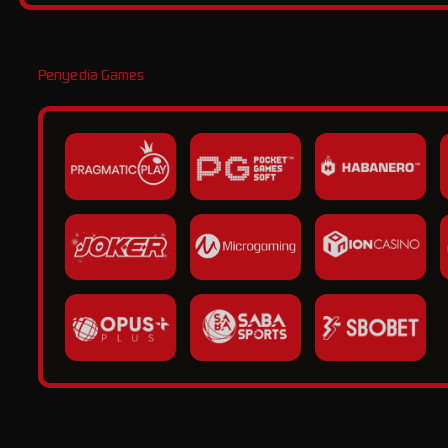
Penyedia Games