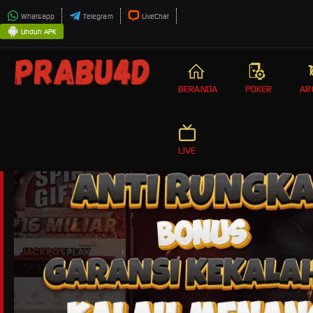
Whatsapp
Telegram
LiveChat
Unduh APK
BERANDA
POKER
AR
LIVE