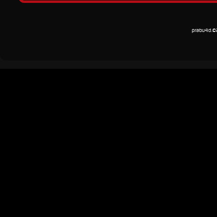
prabu4d
.©