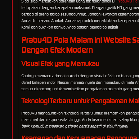
Siap-siap merasakan adrenalin yang tak tertandingi! Di
Prabu4D Pol
terlupakan dengan kecepatan maksimal. Dengan grafik HD yang memu
berada di arena balap sesungguhnya. Jangan lewatkan kesempata
Anda di lintasan. Apakah Anda siap untuk menaklukkan kecepatan d
Kami dan buktikan bahwa Anda adalah pembalap sejati!
Prabu4D Pola Malam Ini Website S
Dengan Efek Modern
Visual Efek yang Memukau
Saatnya memacu adrenalin Anda dengan visual efek luar biasa yang
detail balapan mobil Nascar menjadi nyata dan memukau di mata An
semua dirancang untuk memberikan pengalaman bermain yang me
Teknologi Terbaru untuk Pengalaman Ma
Prabu4D menggunakan teknologi terbaru untuk memastikan penga
maksimal dan responsivitas tinggi, Anda bisa menikmati setiap tik
balik kemudi, merasakan getaran persis seperti di sirkuit nyata!
Keamanan dan Kenyamanan Pengguna