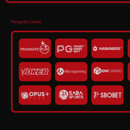
Penyedia Games