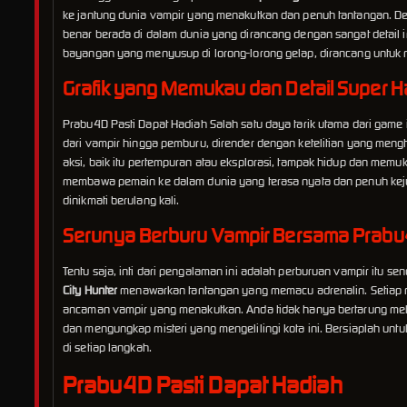
ke jantung dunia vampir yang menakutkan dan penuh tantangan. De
benar berada di dalam dunia yang dirancang dengan sangat detail 
bayangan yang menyusup di lorong-lorong gelap, dirancang untuk
Grafik yang Memukau dan Detail Super H
Prabu4D Pasti Dapat Hadiah Salah satu daya tarik utama dari game 
dari vampir hingga pemburu, dirender dengan ketelitian yang mengh
aksi, baik itu pertempuran atau eksplorasi, tampak hidup dan memu
membawa pemain ke dalam dunia yang terasa nyata dan penuh kejuta
dinikmati berulang kali.
Serunya Berburu Vampir Bersama Prabu4
Tentu saja, inti dari pengalaman ini adalah perburuan vampir itu s
City Hunter
menawarkan tantangan yang memacu adrenalin. Setiap m
ancaman vampir yang menakutkan. Anda tidak hanya bertarung mel
dan mengungkap misteri yang mengelilingi kota ini. Bersiaplah un
di setiap langkah.
Prabu4D Pasti Dapat Hadiah