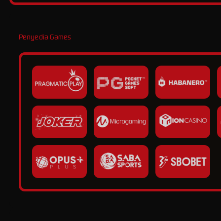
Penyedia Games