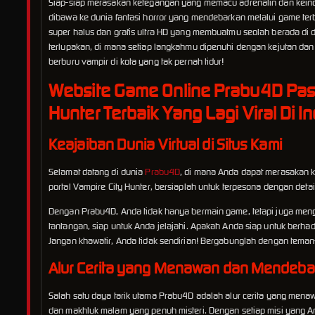
Siap-siap merasakan ketegangan yang memacu adrenalin dan kei
dibawa ke dunia fantasi horror yang mendebarkan melalui game terba
super halus dan grafis ultra HD yang membuatmu seolah berada di 
terlupakan, di mana setiap langkahmu dipenuhi dengan kejutan da
berburu vampir di kota yang tak pernah tidur!
Website Game Online Prabu4D Past
Hunter Terbaik Yang Lagi Viral Di I
Keajaiban Dunia Virtual di Situs Kami
Selamat datang di dunia
Prabu4D
, di mana Anda dapat merasakan 
portal Vampire City Hunter, bersiaplah untuk terpesona dengan det
Dengan Prabu4D, Anda tidak hanya bermain game, tetapi juga menga
tantangan, siap untuk Anda jelajahi. Apakah Anda siap untuk ber
Jangan khawatir, Anda tidak sendirian! Bergabunglah dengan teman
Alur Cerita yang Menawan dan Mendeba
Salah satu daya tarik utama Prabu4D adalah alur cerita yang men
dan makhluk malam yang penuh misteri. Dengan setiap misi yang An