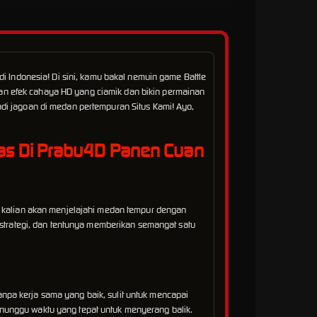
 di Indonesia! Di sini, kamu bakal nemuin game Battle
an efek cahaya HD yang ciamik dan bikin permainan
adi jagoan di medan pertempuran Situs Kami! Ayo,
nas Di Prabu4D Panen Cuan
kalian akan menjelajahi medan tempur dengan
trategi, dan tentunya memberikan semangat satu
npa kerja sama yang baik, sulit untuk mencapai
enunggu waktu yang tepat untuk menyerang balik.