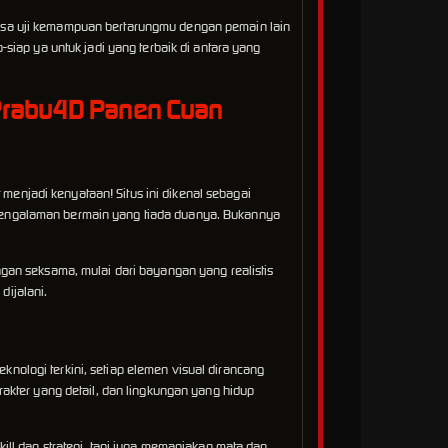
bisa uji kemampuan bertarungmu dengan pemain lain
siap ya untuk jadi yang terbaik di antara yang
i Prabu4D Panen Cuan
enjadi kenyataan! Situs ini dikenal sebagai
 pengalaman bermain yang tiada duanya. Bukannya
ngan seksama, mulai dari bayangan yang realistis
dijalani.
nologi terkini, setiap elemen visual dirancang
ter yang detail, dan lingkungan yang hidup
ill dan strategi, tapi juga memanjakan mata dan