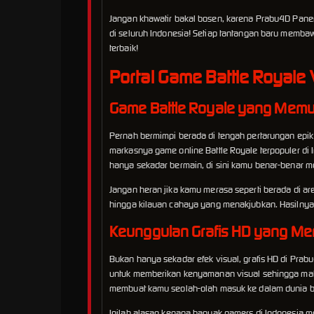
Jangan khawatir bakal bosen, karena Prabu4D Pane
di seluruh Indonesia! Setiap tantangan baru membawa
terbaik!
Portal Game Battle Royale
Game Battle Royale yang Memuk
Pernah bermimpi berada di tengah pertarungan epik
markasnya game online Battle Royale terpopuler d
hanya sekadar bermain, di sini kamu benar-benar m
Jangan heran jika kamu merasa seperti berada di ar
hingga kilauan cahaya yang menakjubkan. Hasilnya?
Keunggulan Grafis HD yang M
Bukan hanya sekadar efek visual, grafis HD di Prab
untuk memberikan kenyamanan visual sehingga mat
membuat kamu seolah-olah masuk ke dalam dunia b
Inilah alasan kenapa banyak gamers di Indonesia mem