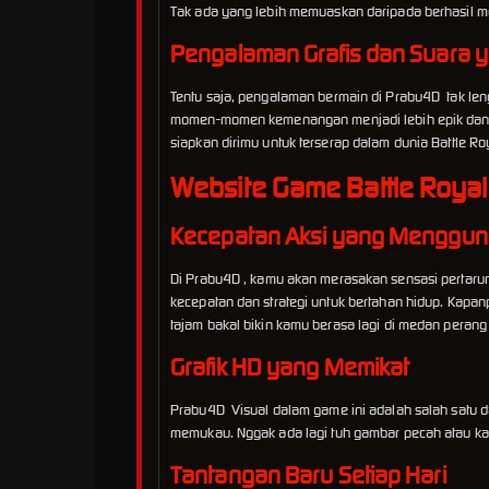
Tak ada yang lebih memuaskan daripada berhasil m
Pengalaman Grafis dan Suara
Tentu saja, pengalaman bermain di Prabu4D tak len
momen-momen kemenangan menjadi lebih epik dan b
siapkan dirimu untuk terserap dalam dunia Battle Ro
Website Game Battle Roya
Kecepatan Aksi yang Menggu
Di Prabu4D , kamu akan merasakan sensasi pertaru
kecepatan dan strategi untuk bertahan hidup. Kapan
tajam bakal bikin kamu berasa lagi di medan peran
Grafik HD yang Memikat
Prabu4D Visual dalam game ini adalah salah satu da
memukau. Nggak ada lagi tuh gambar pecah atau kabu
Tantangan Baru Setiap Hari