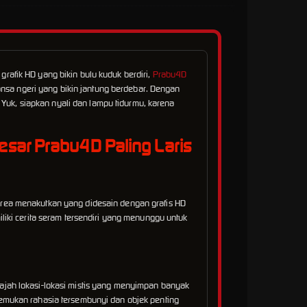
rafik HD yang bikin bulu kuduk berdiri,
Prabu4D
ansa ngeri yang bikin jantung berdebar. Dengan
. Yuk, siapkan nyali dan lampu tidurmu, karena
esar Prabu4D Paling Laris
rea menakutkan yang didesain dengan grafis HD
liki cerita seram tersendiri yang menunggu untuk
ajah lokasi-lokasi mistis yang menyimpan banyak
Temukan rahasia tersembunyi dan objek penting