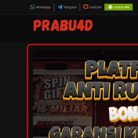
Whatsapp
Telegram
LiveChat
Unduh APK