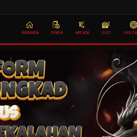
BERANDA
POKER
ARCADE
SLOT
LIVE C