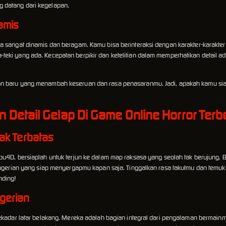
 datang dari kegelapan.
amis
 sangat dinamis dan beragam. Kamu bisa berinteraksi dengan karakter-karakter 
eki yang ada. Kecepatan berpikir dan ketelitian dalam memperhatikan detail a
an baru yang menambah keseruan dan rasa penasaranmu. Jadi, apakah kamu si
Detail Gelap Di Game Online Horror Terb
ak Terbatas
bu4D, bersiaplah untuk terjun ke dalam map raksasa yang seolah tak berujung.
 kengerian yang siap menyergapmu kapan saja. Tinggalkan rasa takutmu dan te
nding!
gerian
sekadar latar belakang. Mereka adalah bagian integral dari pengalaman bermai