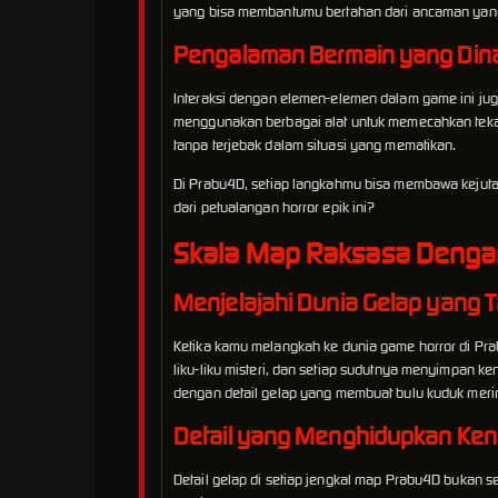
yang bisa membantumu bertahan dari ancaman yang
Pengalaman Bermain yang Din
Interaksi dengan elemen-elemen dalam game ini juga
menggunakan berbagai alat untuk memecahkan teka-t
tanpa terjebak dalam situasi yang mematikan.
Di Prabu4D, setiap langkahmu bisa membawa kejut
dari petualangan horror epik ini?
Skala Map Raksasa Dengan 
Menjelajahi Dunia Gelap yang T
Ketika kamu melangkah ke dunia game horror di Pra
liku-liku misteri, dan setiap sudutnya menyimpan
dengan detail gelap yang membuat bulu kuduk meri
Detail yang Menghidupkan Ken
Detail gelap di setiap jengkal map Prabu4D bukan 