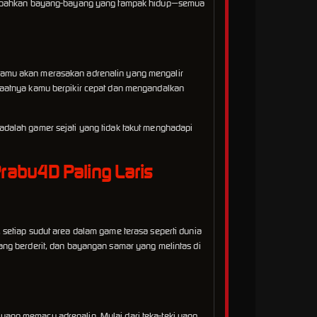
atau bahkan bayang-bayang yang tampak hidup—semua
 Kamu akan merasakan adrenalin yang mengalir
 saatnya kamu berpikir cepat dan mengandalkan
adalah gamer sejati yang tidak takut menghadapi
rabu4D Paling Laris
 setiap sudut area dalam game terasa seperti dunia
yang berderit, dan bayangan samar yang melintas di
yang memacu adrenalin. Mulai dari teka-teki yang