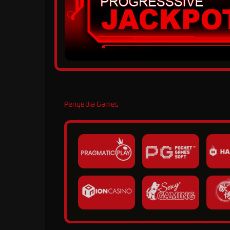
Penyedia Games