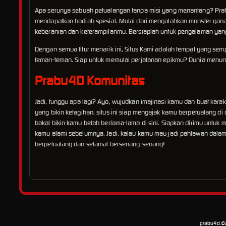
Apa serunya sebuah petualangan tanpa misi yang menantang? Pra
mendapatkan hadiah spesial. Mulai dari mengalahkan monster ganas
keberanian dan keterampilanmu. Bersiaplah untuk pengalaman yang
Dengan semua fitur menarik ini, Situs Kami adalah tempat yang 
teman-teman. Siap untuk memulai perjalanan epikmu? Dunia menu
Prabu4D Komunitas
Jadi, tunggu apa lagi? Ayo, wujudkan imajinasi kamu dan buat kar
yang bikin ketagihan, situs ini siap mengajak kamu berpetualang 
bakal bikin kamu betah berlama-lama di sini. Siapkan dirimu untu
kamu alami sebelumnya. Jadi, kalau kamu mau jadi pahlawan dalam 
berpetualang dan selamat bersenang-senang!
prabu4d
.©