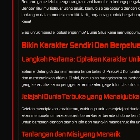
Bermain game lebih menyenangkan saat kamu bisa berbagi penga
Dengan fitur multiplayer yang asyik, kamu bisa bergabung dengan
tantangan dalam mode kompetitif. Jadi, jangan ragu untuk bergab
Kami!
Siap untuk memulai petualanganmu? Dunia Situs Kami menunggumu
Bikin Karakter Sendiri Dan Berpetu
Langkah Pertama: Ciptakan Karakter Un
Selamat datang di dunia imajinasi tanpa batas di Prabu4D Komunit
dan mencerminkan dirimu. Di sini, kamu bisa mengeksplorasi berbag
yang keren. Jika kamu penggemar anime atau gaya futuristik, situs 
Jelajahi Dunia Terbuka yang Menakjubka
Setelah menciptakan karaktermu, waktunya untuk menjelajahi dun
akan membuatmu merasa seperti benar-benar berada di dunia lain. 
untuk berteman dengan pemain lain dan mungkin membentuk tim unt
Tantangan dan Misi yang Menarik