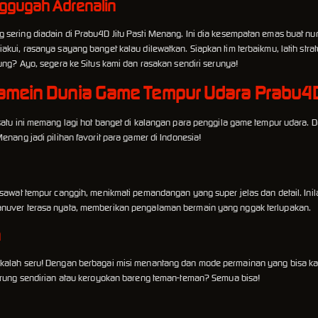
ggugah Adrenalin
sering diadain di Prabu4D Jitu Pasti Menang. Ini dia kesempatan emas buat nu
akui, rasanya sayang banget kalau dilewatkan. Siapkan tim terbaikmu, latih stra
ung? Ayo, segera ke Situs kami dan rasakan sendiri serunya!
Ramein Dunia Game Tempur Udara Prabu4D
satu ini memang lagi hot banget di kalangan para penggila game tempur udara. D
enang jadi pilihan favorit para gamer di Indonesia!
sawat tempur canggih, menikmati pemandangan yang super jelas dan detail. Inilah 
anuver terasa nyata, memberikan pengalaman bermain yang nggak terlupakan.
n
alah seru! Dengan berbagai misi menantang dan mode permainan yang bisa kamu p
tarung sendirian atau keroyokan bareng teman-teman? Semua bisa!