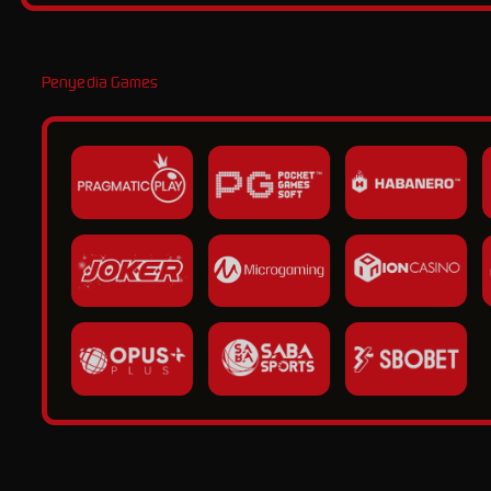
Penyedia Games