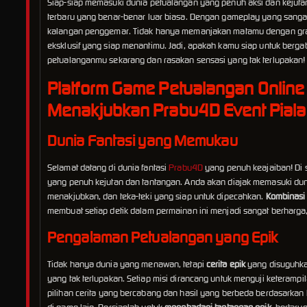
Siap-siap memasuki dunia petualangan yang penuh aksi dan kejuta
terbaru yang benar-benar luar biasa. Dengan gameplay yang sanga
kalangan penggemar. Tidak hanya memanjakan matamu dengan graf
eksklusif yang siap menantimu. Jadi, apakah kamu siap untuk berg
petualanganmu sekarang dan rasakan sensasi yang tak terlupakan!
Platform Game Petualangan Online 
Menakjubkan Prabu4D Event Piala
Dunia Fantasi yang Memukau
Selamat datang di dunia fantasi
Prabu4D
yang penuh keajaiban! Di 
yang penuh kejutan dan tantangan. Anda akan diajak memasuki du
menakjubkan, dan teka-teki yang siap untuk dipecahkan.
Kombinasi 
membuat setiap detik dalam permainan ini menjadi sangat berharga
Pengalaman Petualangan yang Epik
Tidak hanya dunia yang menawan, tetapi
cerita epik
yang disuguhka
yang tak terlupakan. Setiap misi dirancang untuk menguji keterampil
pilihan cerita yang bercabang dan hasil yang berbeda berdasarkan