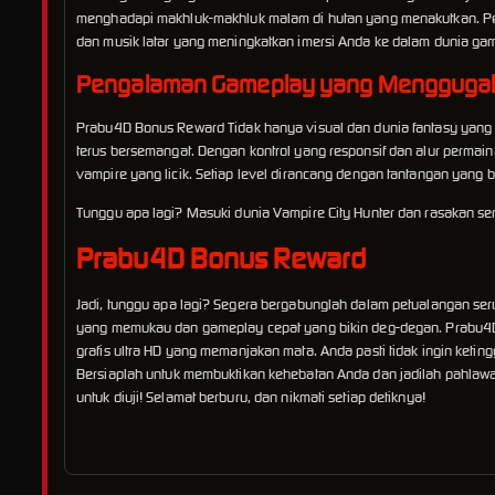
menghadapi makhluk-makhluk malam di hutan yang menakutkan. Peng
dan musik latar yang meningkatkan imersi Anda ke dalam dunia gam
Pengalaman Gameplay yang Mengguga
Prabu4D Bonus Reward Tidak hanya visual dan dunia fantasy yang
terus bersemangat. Dengan kontrol yang responsif dan alur permai
vampire yang licik. Setiap level dirancang dengan tantangan yang 
Tunggu apa lagi? Masuki dunia Vampire City Hunter dan rasakan sen
Prabu4D Bonus Reward
Jadi, tunggu apa lagi? Segera bergabunglah dalam petualangan se
yang memukau dan gameplay cepat yang bikin deg-degan. Prabu4
grafis ultra HD yang memanjakan mata. Anda pasti tidak ingin ketin
Bersiaplah untuk membuktikan kehebatan Anda dan jadilah pahlawan
untuk diuji! Selamat berburu, dan nikmati setiap detiknya!