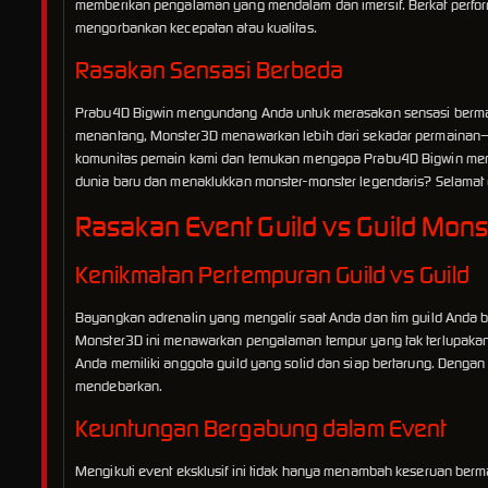
memberikan pengalaman yang mendalam dan imersif. Berkat perform
mengorbankan kecepatan atau kualitas.
Rasakan Sensasi Berbeda
Prabu4D Bigwin mengundang Anda untuk merasakan sensasi bermain
menantang, Monster3D menawarkan lebih dari sekadar permainan—i
komunitas pemain kami dan temukan mengapa Prabu4D Bigwin menja
dunia baru dan menaklukkan monster-monster legendaris? Selamat da
Rasakan Event Guild vs Guild Mons
Kenikmatan Pertempuran Guild vs Guild
Bayangkan adrenalin yang mengalir saat Anda dan tim guild Anda be
Monster3D ini menawarkan pengalaman tempur yang tak terlupakan. D
Anda memiliki anggota guild yang solid dan siap bertarung. Denga
mendebarkan.
Keuntungan Bergabung dalam Event
Mengikuti event eksklusif ini tidak hanya menambah keseruan berm