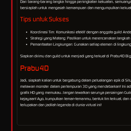
Dari barang-barang langka hingga peningkatan kekuatan, semuanya 
bersiaplah untuk mengasah kemampuan dan mengumpulkan kekuat
Tips untuk Sukses
Koordinasi Tim: Komunikasi efektif dengan anggota guild An
Strategi yang Matang: Pastikan untuk merencanakan langkah 
Pemanfaatan Lingkungan: Gunakan setiap elemen di lingkung
Siapkan dirimu dan guild untuk menjadi yang terkuat di Prabu4D B
Prabu4D
Jadi, siapkah kalian untuk bergabung dalam petualangan epik di Sit
melawan monster dalam pertempuran 3D yang mendebarkan! Ini ada
grafik HD yang memukau. Jangan lewatkan serunya persaingan Guil
kejayaan! Ayo, kumpulkan teman-temanmu, bentuk tim terkuat, dan
terlupakan dan jadilah legenda di dunia virtual ini!