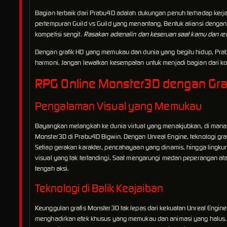
Bagian terbaik dari Prabu4D adalah dukungan penuh terhadap kerja
pertempuran Guild vs Guild yang menantang. Bentuk aliansi deng
kompetisi sengit.
Rasakan adrenalin dan keseruan saat kamu dan rek
Dengan grafik HD yang memukau dan dunia yang begitu hidup, Pra
harmoni. Jangan lewatkan kesempatan untuk menjadi bagian dari k
RPG Online Monster3D dengan Graf
Pengalaman Visual yang Memukau
Bayangkan melangkah ke dunia virtual yang menakjubkan, di mana s
Monster3D di Prabu4D Bigwin. Dengan Unreal Engine, teknologi graf
Setiap gerakan karakter, pencahayaan yang dinamis, hingga ling
visual yang tak tertandingi. Saat mengarungi medan peperangan ata
tengah aksi.
Teknologi di Balik Keajaiban
Keunggulan grafis Monster3D tak lepas dari kekuatan Unreal Engin
menghadirkan efek khusus yang memukau dan animasi yang halus.