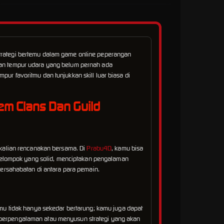
trategi bertemu dalam game online peperangan
an tempur udara yang belum pernah ada
 favoritmu dan tunjukkan skill luar biasa di
tem Clans Dan Guild
 kalian rencanakan bersama. Di
Prabu4D
, kamu bisa
kelompok yang solid, menciptakan pengalaman
ersahabatan di antara para pemain.
u tidak hanya sekedar bertarung; kamu juga dapat
ih berpengalaman atau menyusun strategi yang akan