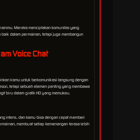
rmainmu. Mereka menciptakan komunitas yang
bih baik dalam permainan, tetapi juga membangun
eam Voice Chat
inkan kamu untuk berkomunikasi langsung dengan
sori, tetapi sebuah elemen penting yang membawa
angit biru dalam grafik HD yang memukau.
yang intens, dan kamu bisa dengan cepat memberi
 permainan, membuat setiap kemenangan terasa lebih