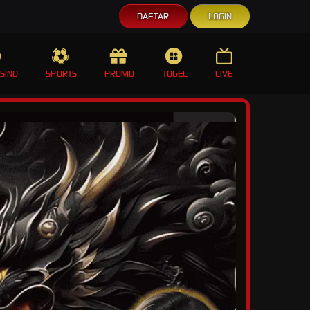
DAFTAR
LOGIN
ASINO
SPORTS
PROMO
TOGEL
LIVE